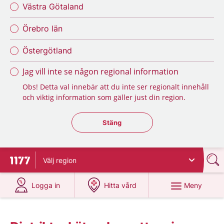
Västra Götaland
Örebro län
Östergötland
Jag vill inte se någon regional information
Obs! Detta val innebär att du inte ser regionalt innehåll
och viktig information som gäller just din region.
Stäng regionsväljaren
Stäng
Välj
region
Till startsidan för 1177
på 1177.se
på 1177.se
Meny
Logga in
Hitta vård