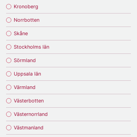
Kronoberg
Norrbotten
Skåne
Stockholms län
Sörmland
Uppsala län
Värmland
Västerbotten
Västernorrland
Västmanland