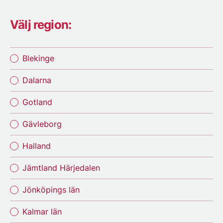
Välj region:
Blekinge
Dalarna
Gotland
Gävleborg
Halland
Jämtland Härjedalen
Jönköpings län
Kalmar län