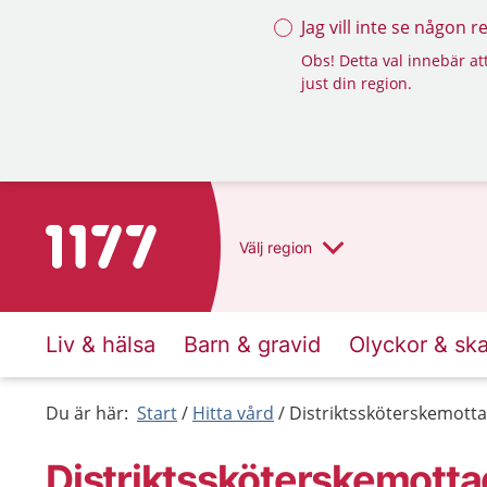
Jag vill inte se någon 
Obs! Detta val innebär att
just din region.
Till startsidan för 1177
Välj
region
Liv & hälsa
Barn & gravid
Olyckor & sk
Du är här:
Start
Hitta vård
Distriktssköterskemott
Distriktssköterskemott