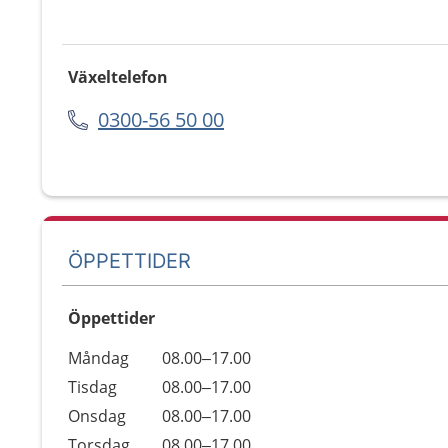
Växeltelefon
0300-56 50 00
ÖPPETTIDER
Öppettider
Öppettider
Kommentarer
Måndag
08.00–17.00
Dag
Tisdag
08.00–17.00
Onsdag
08.00–17.00
Torsdag
08.00–17.00