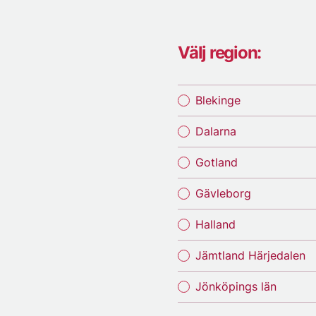
Välj region:
Blekinge
Dalarna
Gotland
Gävleborg
Halland
Jämtland Härjedalen
Jönköpings län