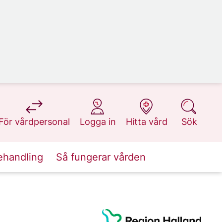
på 1177.se
på 1177.se
på 1177.se
på 1177.se
För vårdpersonal
Logga in
Hitta vård
Sök
ehandling
Så fungerar vården