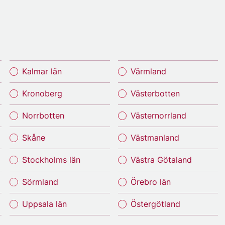
Kalmar län
Värmland
Kronoberg
Västerbotten
Norrbotten
Västernorrland
Skåne
Västmanland
Stockholms län
Västra Götaland
Sörmland
Örebro län
Uppsala län
Östergötland