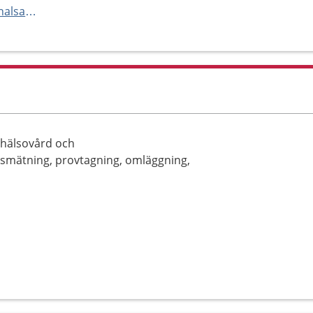
https://www.regionhalland.se/halsa-och-vard/vardcentralen-halland/
 hälsovård och
smätning, provtagning, omläggning,