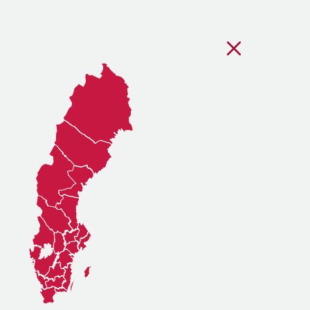
Stäng regionsvälj