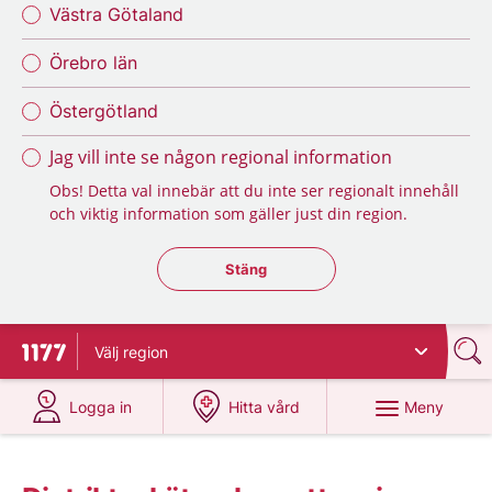
Västra Götaland
Örebro län
Östergötland
Jag vill inte se någon regional information
Obs! Detta val innebär att du inte ser regionalt innehåll
och viktig information som gäller just din region.
Stäng regionsväljaren
Stäng
Välj
region
Till startsidan för 1177
på 1177.se
på 1177.se
Meny
Logga in
Hitta vård