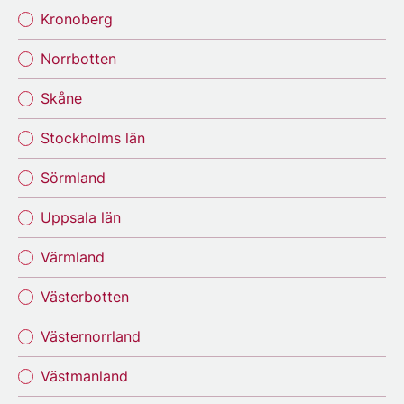
Kronoberg
Norrbotten
Skåne
Stockholms län
Sörmland
Uppsala län
Värmland
Västerbotten
Västernorrland
Västmanland