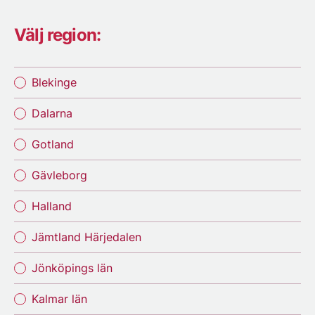
Välj region:
Blekinge
Dalarna
Gotland
Gävleborg
Halland
Jämtland Härjedalen
Jönköpings län
Kalmar län