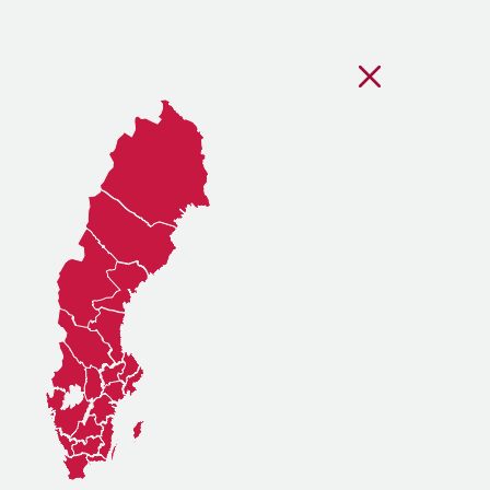
Stäng regionsvälj