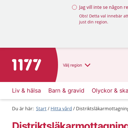
Jag vill inte se någon 
Obs! Detta val innebär att
just din region.
Till startsidan för 1177
Välj
region
Liv & hälsa
Barn & gravid
Olyckor & sk
Du är här:
Start
Hitta vård
Distriktsläkarmottagni
Distriktsläkarmottagnin