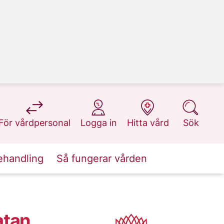
på 1177.se
på 1177.se
på 1177.se
på 1177.se
För vårdpersonal
Logga in
Hitta vård
Sök
ehandling
Så fungerar vården
atan