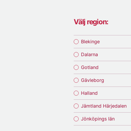
Välj region:
Blekinge
Dalarna
Gotland
Gävleborg
Halland
Jämtland Härjedalen
Jönköpings län