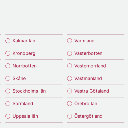
Kalmar län
Värmland
Kronoberg
Västerbotten
Norrbotten
Västernorrland
Skåne
Västmanland
Stockholms län
Västra Götaland
Sörmland
Örebro län
Uppsala län
Östergötland