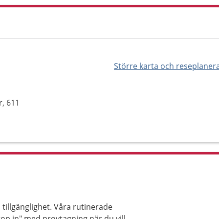
Större karta och reseplaner
r, 611
 tillgänglighet. Våra rutinerade
op in" med provtagning när du vill.