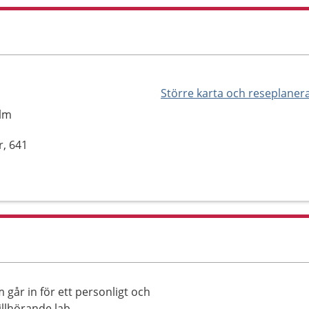
Större karta och reseplaner
olm
r, 641
 går in för ett personligt och
llhörande lab,