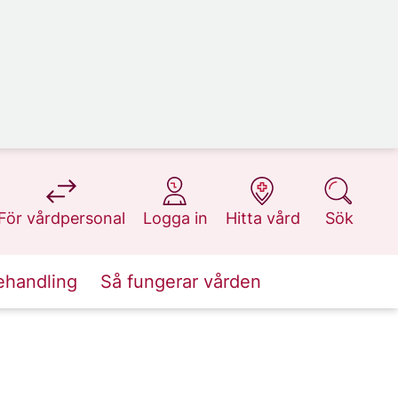
på 1177.se
på 1177.se
på 1177.se
på 1177.se
För vårdpersonal
Logga in
Hitta vård
Sök
ehandling
Så fungerar vården