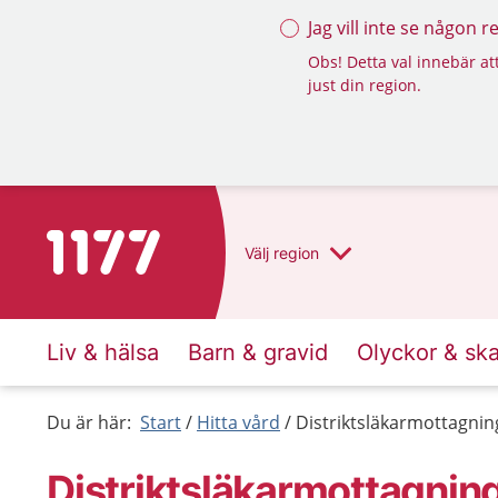
Jag vill inte se någon 
Obs! Detta val innebär att
just din region.
Till startsidan för 1177
Välj
region
Liv & hälsa
Barn & gravid
Olyckor & sk
Du är här:
Start
Hitta vård
Distriktsläkarmottagni
Distriktsläkarmottagnin