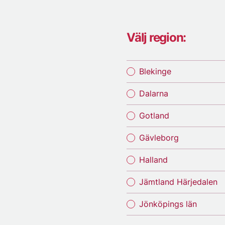
Välj region:
Blekinge
Dalarna
Gotland
Gävleborg
Halland
Jämtland Härjedalen
Jönköpings län