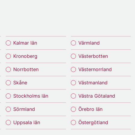
Kalmar län
Värmland
Kronoberg
Västerbotten
Norrbotten
Västernorrland
Skåne
Västmanland
Stockholms län
Västra Götaland
Sörmland
Örebro län
Uppsala län
Östergötland