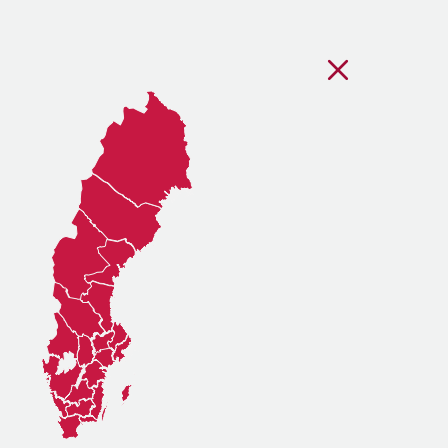
Stäng regionsvälj