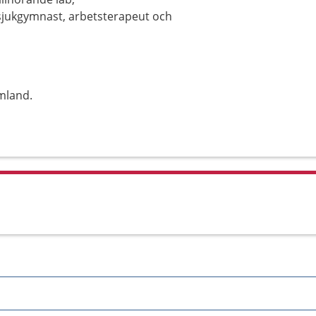
 sjukgymnast, arbetsterapeut och
mland.