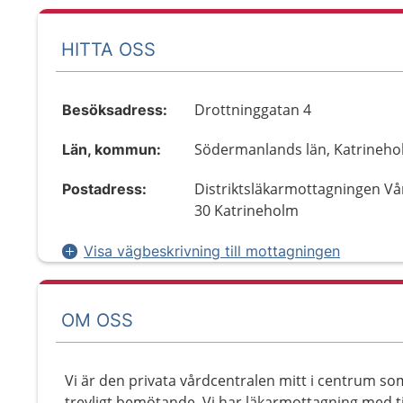
HITTA OSS
Drottninggatan 4
Besöksadress:
Södermanlands län, Katrineh
Län, kommun:
Distriktsläkarmottagningen Vå
Postadress:
30 Katrineholm
Visa vägbeskrivning till mottagningen
OM OSS
Vi är den privata vårdcentralen mitt i centrum som
trevligt bemötande. Vi har läkarmottagning med ti