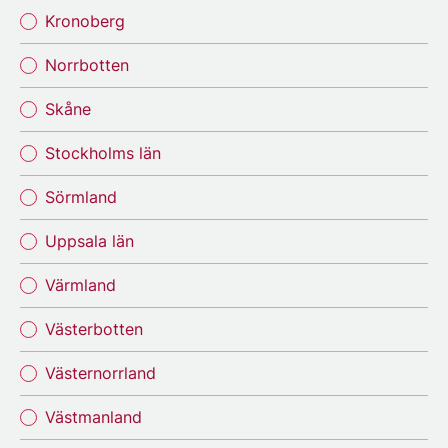
Kronoberg
Norrbotten
Skåne
Stockholms län
Sörmland
Uppsala län
Värmland
Västerbotten
Västernorrland
Västmanland