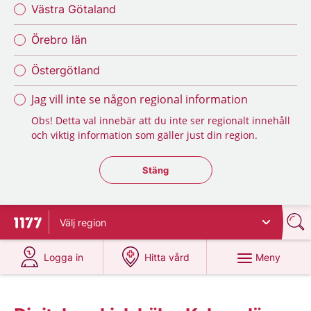
Västra Götaland
Örebro län
Östergötland
Jag vill inte se någon regional information
Obs! Detta val innebär att du inte ser regionalt innehåll
och viktig information som gäller just din region.
Stäng regionsväljaren
Stäng
Välj
region
Till startsidan för 1177
på 1177.se
på 1177.se
Meny
Logga in
Hitta vård