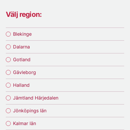
Välj region:
Blekinge
Dalarna
Gotland
Gävleborg
Halland
Jämtland Härjedalen
Jönköpings län
Kalmar län