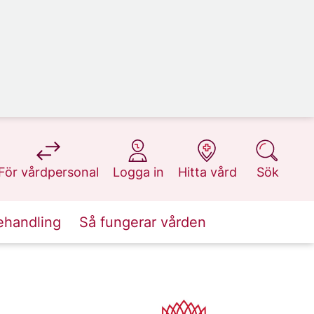
på 1177.se
på 1177.se
på 1177.se
på 1177.se
För vårdpersonal
Logga in
Hitta vård
Sök
ehandling
Så fungerar vården