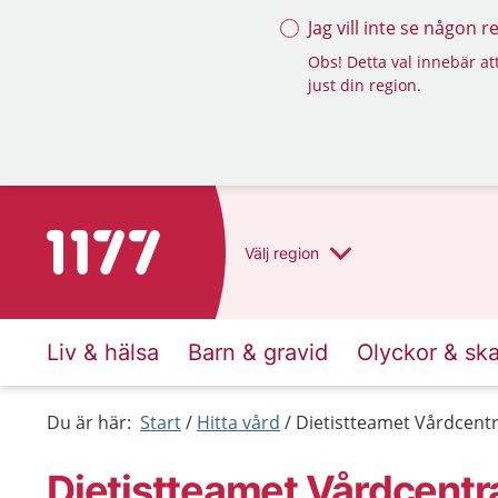
Jag vill inte se någon 
Obs! Detta val innebär att
just din region.
Till startsidan för 1177
Välj
region
Liv & hälsa
Barn & gravid
Olyckor & sk
Du är här:
Start
Hitta vård
Dietistteamet Vårdcentr
Dietistteamet Vårdcentr