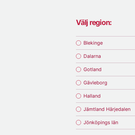
Välj region:
Blekinge
Dalarna
Gotland
Gävleborg
Halland
Jämtland Härjedalen
Jönköpings län