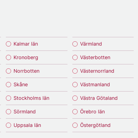
Kalmar län
Värmland
Kronoberg
Västerbotten
Norrbotten
Västernorrland
Skåne
Västmanland
Stockholms län
Västra Götaland
Sörmland
Örebro län
Uppsala län
Östergötland