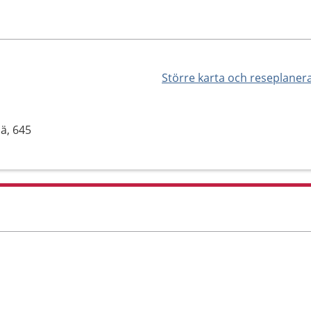
Större karta och reseplaner
s
ä, 645