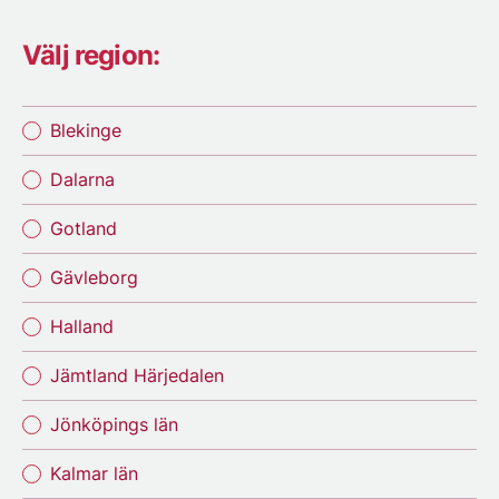
Välj region:
Blekinge
Dalarna
Gotland
Gävleborg
Halland
Jämtland Härjedalen
Jönköpings län
Kalmar län