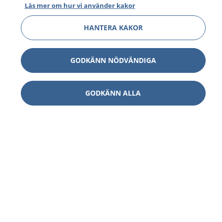
Läs mer om hur vi använder kakor
HANTERA KAKOR
GODKÄNN NÖDVÄNDIGA
GODKÄNN ALLA
1177
–
tryggt om din hälsa och vård
På 1177.se får du råd om hälsa och information om