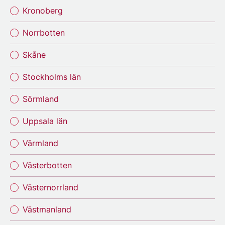
Kronoberg
Norrbotten
Skåne
Stockholms län
Sörmland
Uppsala län
Värmland
Västerbotten
Västernorrland
Västmanland