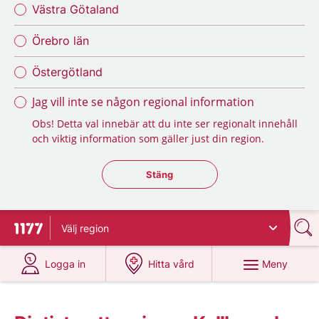
Västra Götaland
Örebro län
Östergötland
Jag vill inte se någon regional information
Obs! Detta val innebär att du inte ser regionalt innehåll
och viktig information som gäller just din region.
Stäng regionsväljaren
Stäng
Välj
region
Till startsidan för 1177
på 1177.se
på 1177.se
Meny
Logga in
Hitta vård