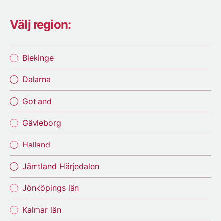
Välj region:
Blekinge
Dalarna
Gotland
Gävleborg
Halland
Jämtland Härjedalen
Jönköpings län
Kalmar län