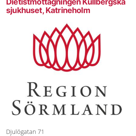
Dietistmottagningen Kullbergska
sjukhuset, Katrineholm
Djulögatan 71