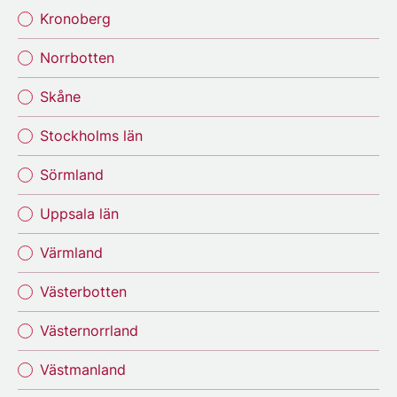
Kronoberg
Norrbotten
Skåne
Stockholms län
Sörmland
Uppsala län
Värmland
Västerbotten
Västernorrland
Västmanland