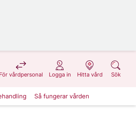
på 1177.se
på 1177.se
på 1177.se
på 1177.se
För vårdpersonal
Logga in
Hitta vård
Sök
ehandling
Så fungerar vården