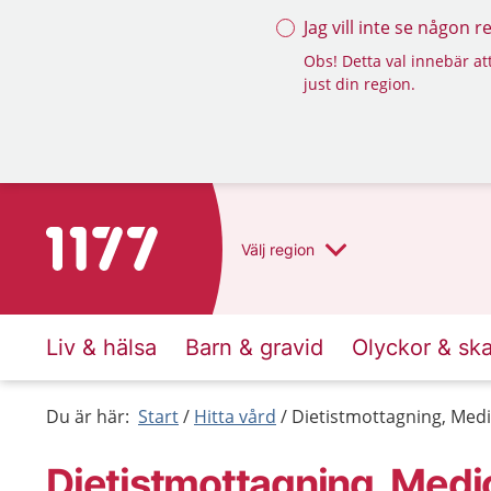
Jag vill inte se någon 
Obs! Detta val innebär att
just din region.
Till startsidan för 1177
Välj
region
Liv & hälsa
Barn & gravid
Olyckor & sk
Du är här:
Start
Hitta vård
Dietistmottagning, Medic
Dietistmottagning, Medic