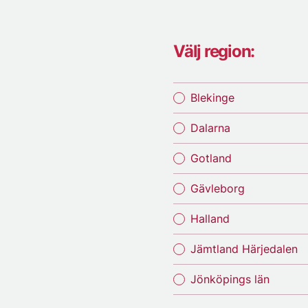
Välj region:
Blekinge
Dalarna
Gotland
Gävleborg
Halland
Jämtland Härjedalen
Jönköpings län