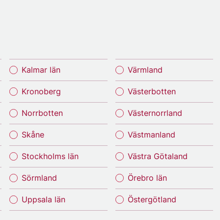
Kalmar län
Värmland
Kronoberg
Västerbotten
Norrbotten
Västernorrland
Skåne
Västmanland
Stockholms län
Västra Götaland
Sörmland
Örebro län
Uppsala län
Östergötland