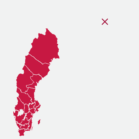
Stäng regionsvälj