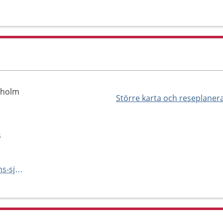
lholm
Större karta och reseplaner
s
http://vard.skane.se/angelholms-sjukhus/mottagningar-och-avdelningar/dietistmottagning/