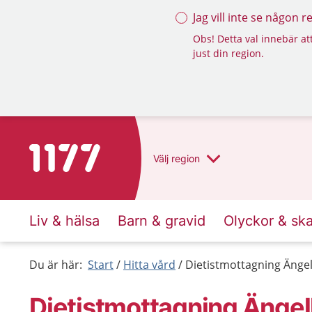
Jag vill inte se någon 
Obs! Detta val innebär att
just din region.
Till startsidan för 1177
Välj
region
Liv & hälsa
Barn & gravid
Olyckor & sk
Du är här:
Start
Hitta vård
Dietistmottagning Änge
Dietistmottagning Änge