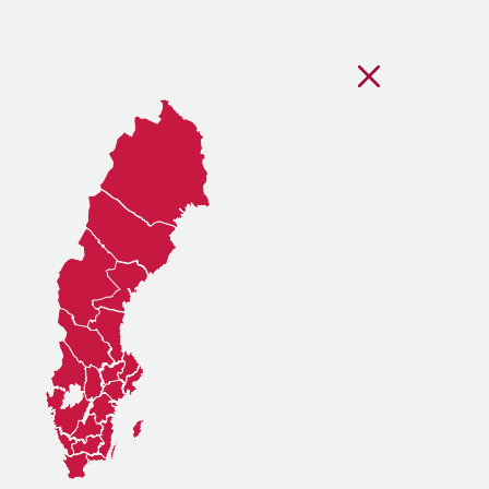
Stäng regionsvälj