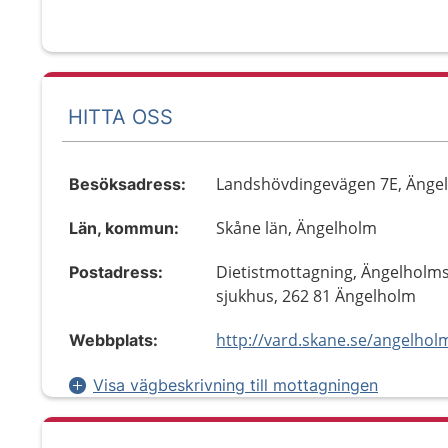
HITTA OSS
Landshövdingevägen 7E, Änge
Besöksadress:
Skåne län, Ängelholm
Län, kommun:
Dietistmottagning, Ängelholm
Postadress:
sjukhus, 262 81 Ängelholm
Webbplats:
Visa vägbeskrivning till mottagningen