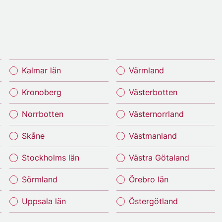
Kalmar län
Värmland
Kronoberg
Västerbotten
Norrbotten
Västernorrland
Skåne
Västmanland
Stockholms län
Västra Götaland
Sörmland
Örebro län
Uppsala län
Östergötland