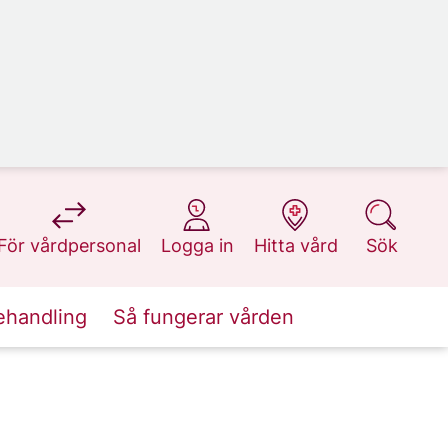
på 1177.se
på 1177.se
på 1177.se
på 1177.se
För vårdpersonal
Logga in
Hitta vård
Sök
ehandling
Så fungerar vården