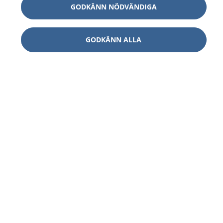
GODKÄNN NÖDVÄNDIGA
GODKÄNN ALLA
1177
–
tryggt om din hälsa och vård
På 1177.se får du råd om hälsa och information om