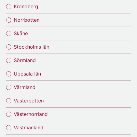
Kronoberg
Norrbotten
Skåne
Stockholms län
Sörmland
Uppsala län
Värmland
Västerbotten
Västernorrland
Västmanland