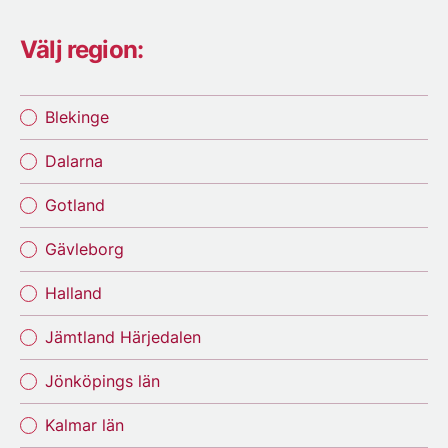
Välj region:
Blekinge
Dalarna
Gotland
Gävleborg
Halland
Jämtland Härjedalen
Jönköpings län
Kalmar län