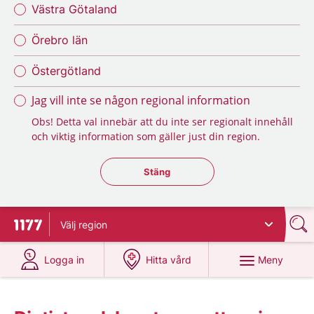
Västra Götaland
Örebro län
Östergötland
Jag vill inte se någon regional information
Obs! Detta val innebär att du inte ser regionalt innehåll
och viktig information som gäller just din region.
Stäng regionsväljaren
Stäng
Välj
region
Till startsidan för 1177
på 1177.se
på 1177.se
Meny
Logga in
Hitta vård