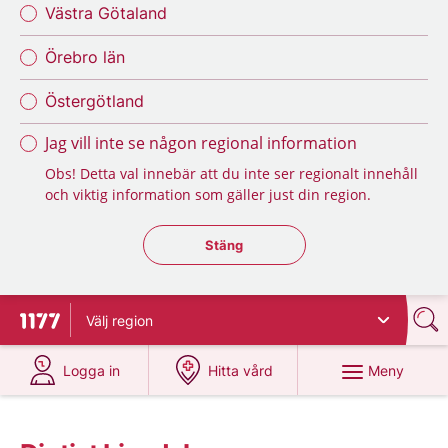
Västra Götaland
Örebro län
Östergötland
Jag vill inte se någon regional information
Obs! Detta val innebär att du inte ser regionalt innehåll
och viktig information som gäller just din region.
Stäng regionsväljaren
Stäng
Välj
region
Till startsidan för 1177
på 1177.se
på 1177.se
Meny
Logga in
Hitta vård