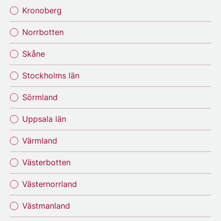
Kronoberg
Norrbotten
Skåne
Stockholms län
Sörmland
Uppsala län
Värmland
Västerbotten
Västernorrland
Västmanland