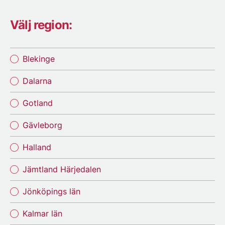
Välj region:
Blekinge
Dalarna
Gotland
Gävleborg
Halland
Jämtland Härjedalen
Jönköpings län
Kalmar län