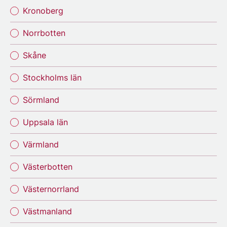
Kronoberg
Norrbotten
Skåne
Stockholms län
Sörmland
Uppsala län
Värmland
Västerbotten
Västernorrland
Västmanland