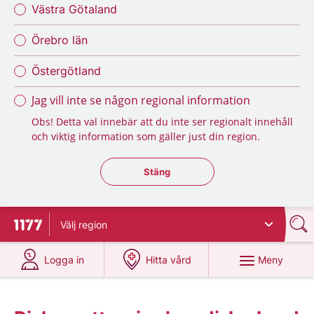
Västra Götaland
Örebro län
Östergötland
Jag vill inte se någon regional information
Obs! Detta val innebär att du inte ser regionalt innehåll
och viktig information som gäller just din region.
Stäng regionsväljaren
Stäng
Välj
region
Till startsidan för 1177
på 1177.se
på 1177.se
Meny
Logga in
Hitta vård