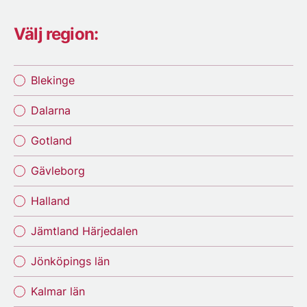
Välj region:
Blekinge
Dalarna
Gotland
Gävleborg
Halland
Jämtland Härjedalen
Jönköpings län
Kalmar län