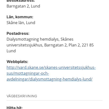
Besöksadress:
Barngatan 2, Lund
Län, kommun:
Skåne län, Lund
Postadress:
Dialysmottagning hemdialys, Skånes
universitetssjukhus, Barngatan 2, Plan 2, 221 85
Lund
Webbplats:
http://vard.skane.se/skanes-universitetssjukhus-
sus/mottagningar-och-
avdelningar/dialysmottagning-hemdialys-lund/
VÄGBESKRIVNING
Hitta hit: