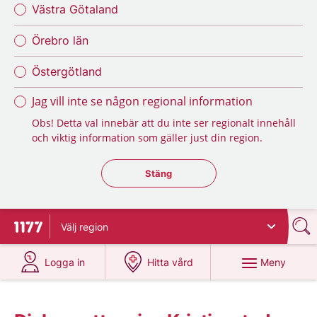
Västra Götaland
Örebro län
Östergötland
Jag vill inte se någon regional information
Obs! Detta val innebär att du inte ser regionalt innehåll
och viktig information som gäller just din region.
Stäng regionsväljaren
Stäng
Välj
region
Till startsidan för 1177
på 1177.se
på 1177.se
Meny
Logga in
Hitta vård