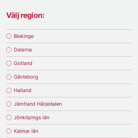
Välj region:
Blekinge
Dalarna
Gotland
Gävleborg
Halland
Jämtland Härjedalen
Jönköpings län
Kalmar län