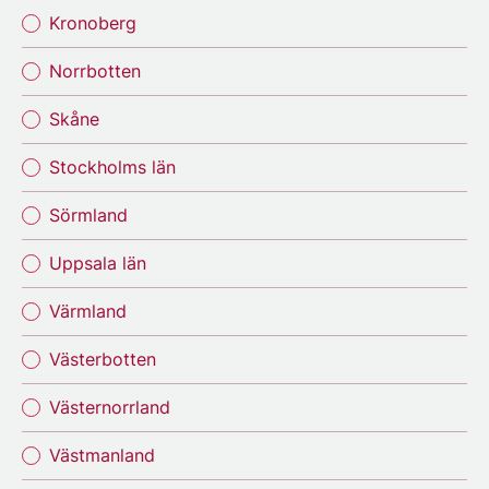
Kronoberg
Norrbotten
Skåne
Stockholms län
Sörmland
Uppsala län
Värmland
Västerbotten
Västernorrland
Västmanland