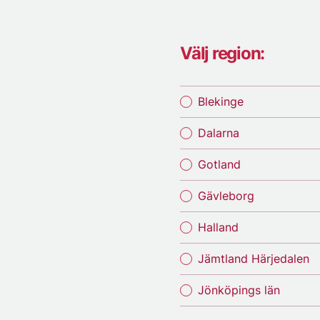
Välj region:
Blekinge
Dalarna
Gotland
Gävleborg
Halland
Jämtland Härjedalen
Jönköpings län