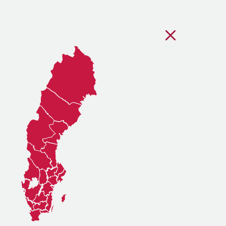
Stäng regionsvälj