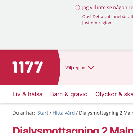
Jag vill inte se någon 
Obs! Detta val innebär att
just din region.
Till startsidan för 1177
Välj
region
Liv & hälsa
Barn & gravid
Olyckor & sk
Du är här:
Start
Hitta vård
Dialysmottagning 2 Ma
Dialysmottagning 2 Mal