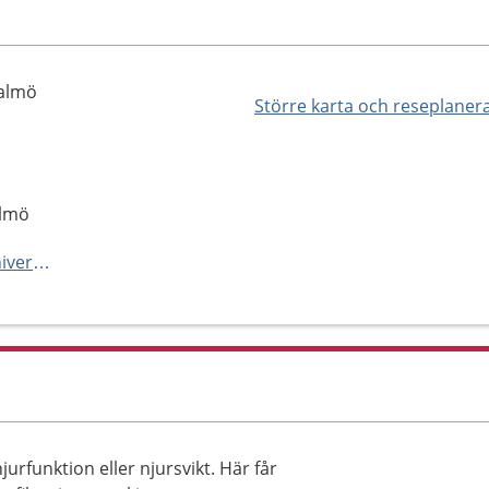
Malmö
Större karta och reseplaner
almö
http://vard.skane.se/skanes-universitetssjukhus-sus/mottagningar-och-avdelningar/dialysmottagning-2-malmo/
urfunktion eller njursvikt. Här får