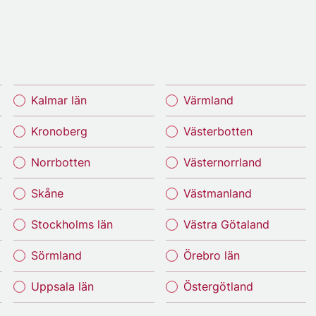
Kalmar län
Värmland
Kronoberg
Västerbotten
Norrbotten
Västernorrland
Skåne
Västmanland
Stockholms län
Västra Götaland
Sörmland
Örebro län
Uppsala län
Östergötland