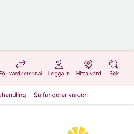
på 1177.se
på 1177.se
på 1177.se
på 1177.se
För vårdpersonal
Logga in
Hitta vård
Sök
ehandling
Så fungerar vården