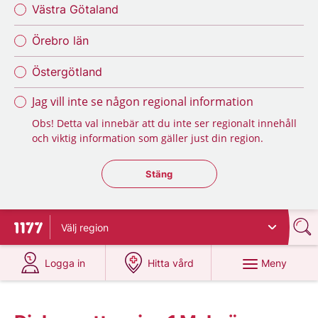
Västra Götaland
Örebro län
Östergötland
Jag vill inte se någon regional information
Obs! Detta val innebär att du inte ser regionalt innehåll
och viktig information som gäller just din region.
Stäng regionsväljaren
Stäng
Välj
region
Till startsidan för 1177
på 1177.se
på 1177.se
Meny
Logga in
Hitta vård