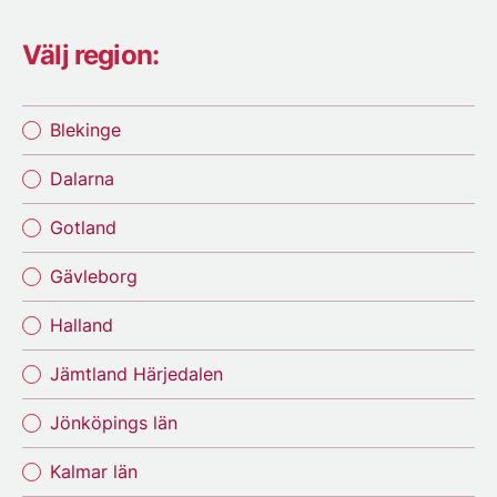
Välj region:
Blekinge
Dalarna
Gotland
Gävleborg
Halland
Jämtland Härjedalen
Jönköpings län
Kalmar län