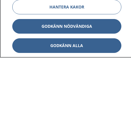
HANTERA KAKOR
GODKÄNN NÖDVÄNDIGA
GODKÄNN ALLA
1177
–
tryggt om din hälsa och vård
På 1177.se får du råd om hälsa och information om
sjukdomar och vilka mottagningar du kan kontakta.
Logga in för att läsa din journal och göra dina