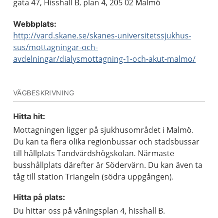
gata 47, Hisshall B, plan 4, 205 02 Malmö
Webbplats:
http://vard.skane.se/skanes-universitetssjukhus-
sus/mottagningar-och-
avdelningar/dialysmottagning-1-och-akut-malmo/
VÄGBESKRIVNING
Hitta hit:
Mottagningen ligger på sjukhusområdet i Malmö.
Du kan ta flera olika regionbussar och stadsbussar
till hållplats Tandvårdshögskolan. Närmaste
busshållplats därefter är Södervärn. Du kan även ta
tåg till station Triangeln (södra uppgången).
Hitta på plats:
Du hittar oss på våningsplan 4, hisshall B.