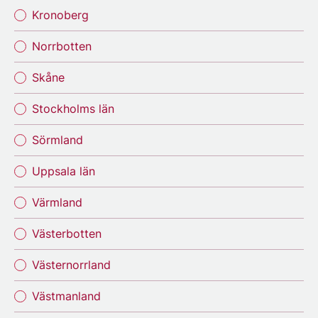
Kronoberg
Norrbotten
Skåne
Stockholms län
Sörmland
Uppsala län
Värmland
Västerbotten
Västernorrland
Västmanland