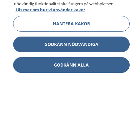
nödvändig funktionalitet ska fungera på webbplatsen.
Läs mer om hur vi använder kakor
HANTERA KAKOR
GODKÄNN NÖDVÄNDIGA
GODKÄNN ALLA
1177
–
tryggt om din hälsa och vård
På 1177.se får du råd om hälsa och information om