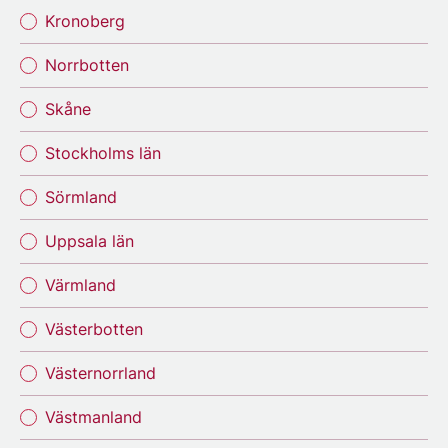
Kronoberg
Norrbotten
Skåne
Stockholms län
Sörmland
Uppsala län
Värmland
Västerbotten
Västernorrland
Västmanland