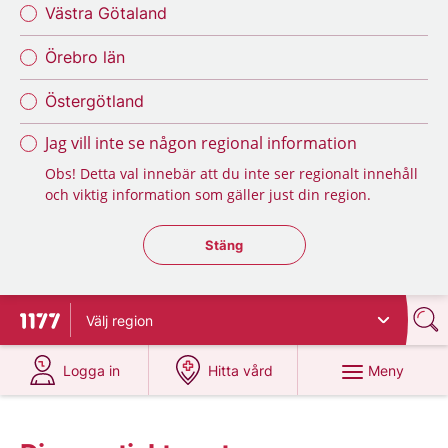
Västra Götaland
Örebro län
Östergötland
Jag vill inte se någon regional information
Obs! Detta val innebär att du inte ser regionalt innehåll
och viktig information som gäller just din region.
Stäng regionsväljaren
Stäng
Välj
region
Till startsidan för 1177
på 1177.se
på 1177.se
Meny
Logga in
Hitta vård