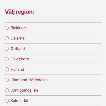
Välj region:
Blekinge
Dalarna
Gotland
Gävleborg
Halland
Jämtland Härjedalen
Jönköpings län
Kalmar län