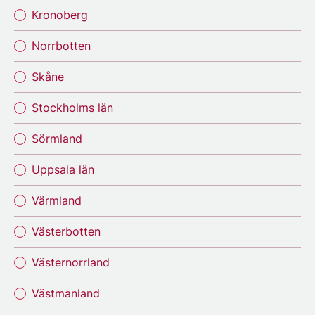
Kronoberg
Norrbotten
Skåne
Stockholms län
Sörmland
Uppsala län
Värmland
Västerbotten
Västernorrland
Västmanland