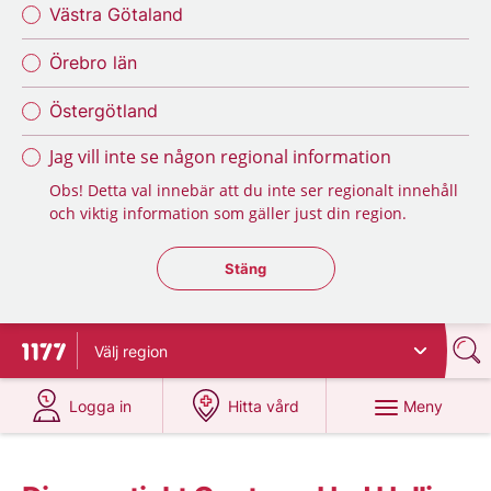
Västra Götaland
Örebro län
Östergötland
Jag vill inte se någon regional information
Obs! Detta val innebär att du inte ser regionalt innehåll
och viktig information som gäller just din region.
Stäng regionsväljaren
Stäng
Välj
region
Till startsidan för 1177
på 1177.se
på 1177.se
Meny
Logga in
Hitta vård