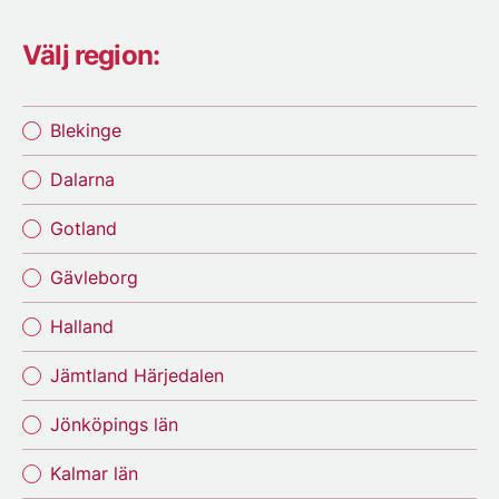
Välj region:
Blekinge
Dalarna
Gotland
Gävleborg
Halland
Jämtland Härjedalen
Jönköpings län
Kalmar län