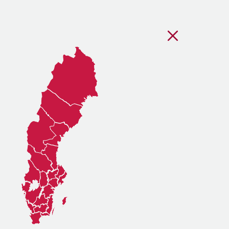
Stäng regionsvälj