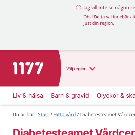
Jag vill inte se någon 
Obs! Detta val innebär att
just din region.
Till startsidan för 1177
Välj
region
Liv & hälsa
Barn & gravid
Olyckor & sk
Du är här:
Start
Hitta vård
Diabetesteamet Vårdcen
Diabetesteamet Vårdcent