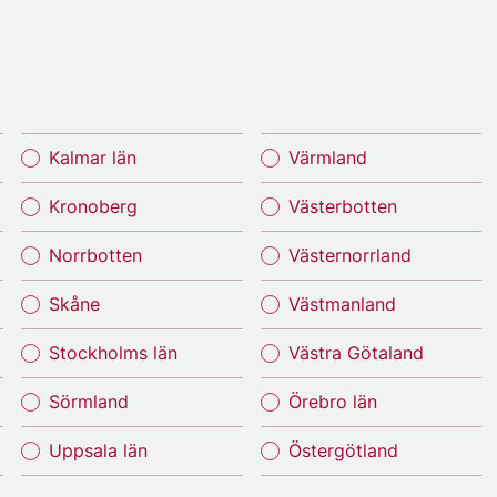
Kalmar län
Värmland
Kronoberg
Västerbotten
Norrbotten
Västernorrland
Skåne
Västmanland
Stockholms län
Västra Götaland
Sörmland
Örebro län
Uppsala län
Östergötland