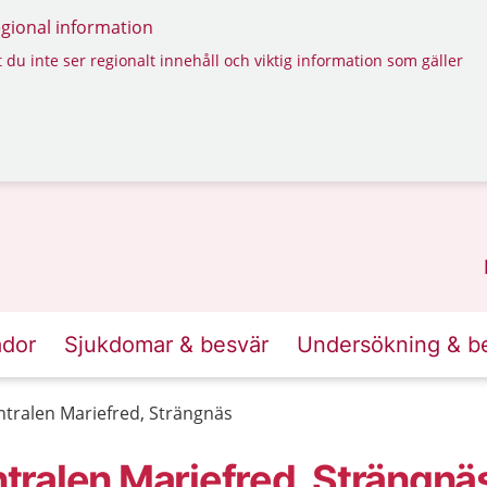
regional information
 du inte ser regionalt innehåll och viktig information som gäller
ador
Sjukdomar & besvär
Undersökning & b
tralen Mariefred, Strängnäs
ralen Mariefred, Strängnä