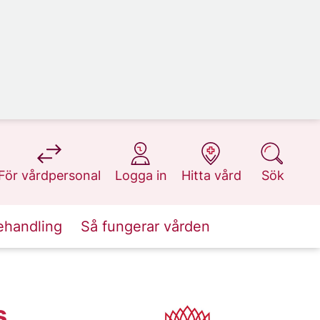
på 1177.se
på 1177.se
på 1177.se
på 1177.se
För vårdpersonal
Logga in
Hitta vård
Sök
ehandling
Så fungerar vården
s