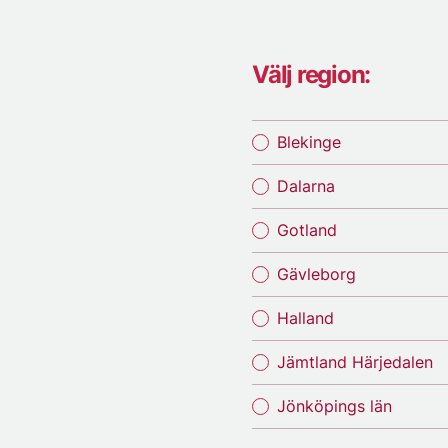
Välj region:
Blekinge
Dalarna
Gotland
Gävleborg
Halland
Jämtland Härjedalen
Jönköpings län