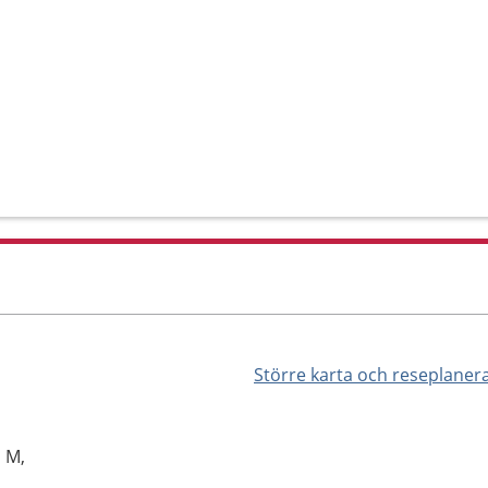
Större karta och reseplaner
s
 M,