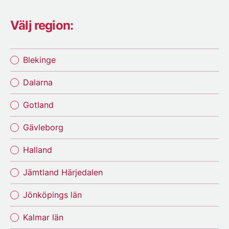
Välj region:
Blekinge
Dalarna
Gotland
Gävleborg
Halland
Jämtland Härjedalen
Jönköpings län
Kalmar län