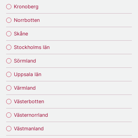
Kronoberg
Norrbotten
Skåne
Stockholms län
Sörmland
Uppsala län
Värmland
Västerbotten
Västernorrland
Västmanland