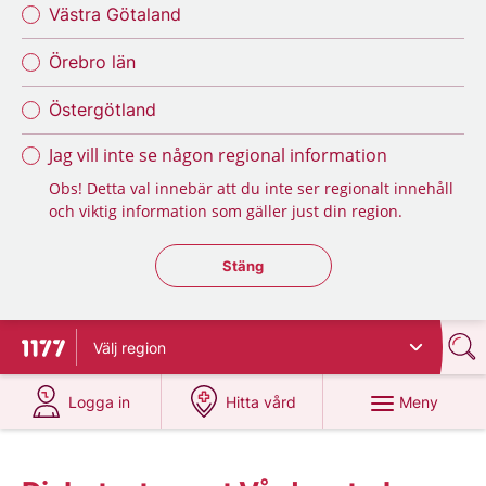
Västra Götaland
Örebro län
Östergötland
Jag vill inte se någon regional information
Obs! Detta val innebär att du inte ser regionalt innehåll
och viktig information som gäller just din region.
Stäng regionsväljaren
Stäng
Välj
region
Till startsidan för 1177
på 1177.se
på 1177.se
Meny
Logga in
Hitta vård