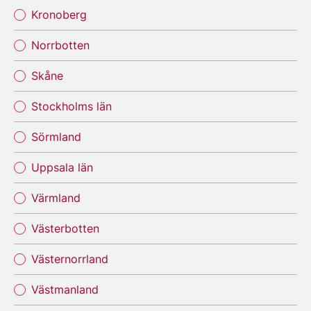
Kronoberg
Norrbotten
Skåne
Stockholms län
Sörmland
Uppsala län
Värmland
Västerbotten
Västernorrland
Västmanland