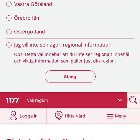
Västra Götaland
Örebro län
Östergötland
Jag vill inte se någon regional information
Obs! Detta val innebär att du inte ser regionalt innehåll
och viktig information som gäller just din region.
Stäng regionsväljaren
Stäng
Välj
region
Till startsidan för 1177
på 1177.se
på 1177.se
Meny
Logga in
Hitta vård