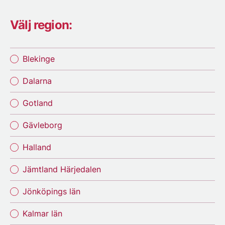
Välj region:
Blekinge
Dalarna
Gotland
Gävleborg
Halland
Jämtland Härjedalen
Jönköpings län
Kalmar län