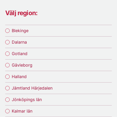
Välj region:
Blekinge
Dalarna
Gotland
Gävleborg
Halland
Jämtland Härjedalen
Jönköpings län
Kalmar län