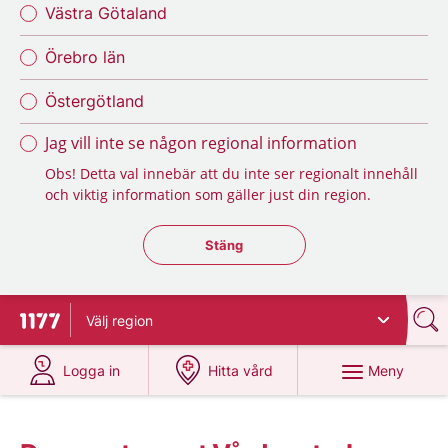
Västra Götaland
Örebro län
Östergötland
Jag vill inte se någon regional information
Obs! Detta val innebär att du inte ser regionalt innehåll
och viktig information som gäller just din region.
Stäng regionsväljaren
Stäng
Välj
region
Till startsidan för 1177
på 1177.se
på 1177.se
Meny
Logga in
Hitta vård