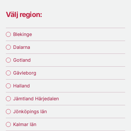
Välj region:
Blekinge
Dalarna
Gotland
Gävleborg
Halland
Jämtland Härjedalen
Jönköpings län
Kalmar län