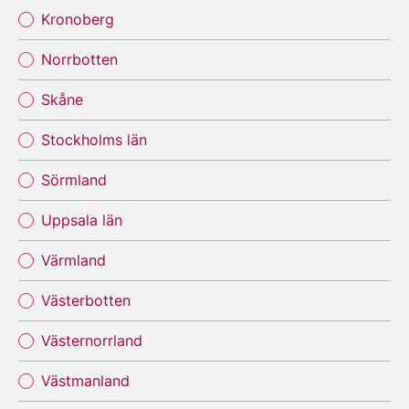
Kronoberg
Norrbotten
Skåne
Stockholms län
Sörmland
Uppsala län
Värmland
Västerbotten
Västernorrland
Västmanland