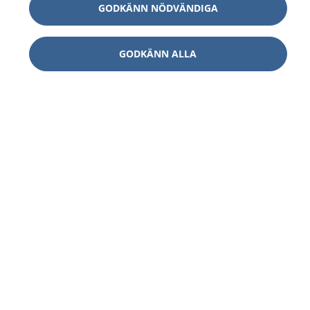
GODKÄNN NÖDVÄNDIGA
GODKÄNN ALLA
1177
–
tryggt om din hälsa och vård
På 1177.se får du råd om hälsa och information om
sjukdomar och vilka mottagningar du kan kontakta.
Logga in för att läsa din journal och göra dina
vårdärenden. Ring telefonnummer 1177 för
sjukvårdsrådgivning dygnet runt.