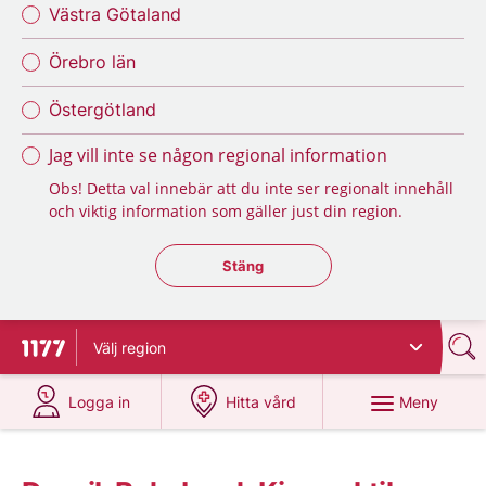
Västra Götaland
Örebro län
Östergötland
Jag vill inte se någon regional information
Obs! Detta val innebär att du inte ser regionalt innehåll
och viktig information som gäller just din region.
Stäng regionsväljaren
Stäng
Välj
region
Till startsidan för 1177
på 1177.se
på 1177.se
Meny
Logga in
Hitta vård