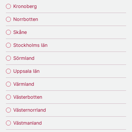
Kronoberg
Norrbotten
Skåne
Stockholms län
Sörmland
Uppsala län
Värmland
Västerbotten
Västernorrland
Västmanland