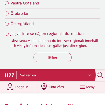
Västra Götaland
Örebro län
Östergötland
Jag vill inte se någon regional information
Obs! Detta val innebär att du inte ser regionalt innehåll
och viktig information som gäller just din region.
Stäng regionsväljaren
Stäng
Välj
region
Till startsidan för 1177
på 1177.se
på 1177.se
Meny
Logga in
Hitta vård