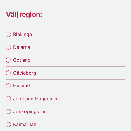
Välj region:
Blekinge
Dalarna
Gotland
Gävleborg
Halland
Jämtland Härjedalen
Jönköpings län
Kalmar län