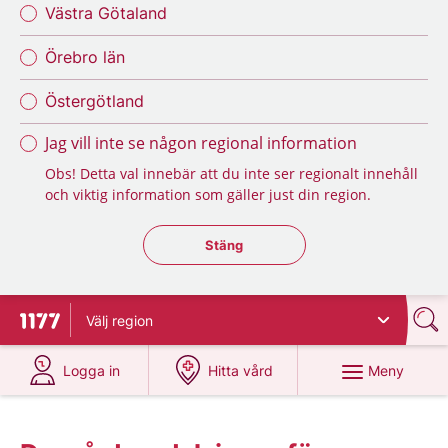
Västra Götaland
Örebro län
Östergötland
Jag vill inte se någon regional information
Obs! Detta val innebär att du inte ser regionalt innehåll
och viktig information som gäller just din region.
Stäng regionsväljaren
Stäng
Välj
region
Till startsidan för 1177
på 1177.se
på 1177.se
Meny
Logga in
Hitta vård