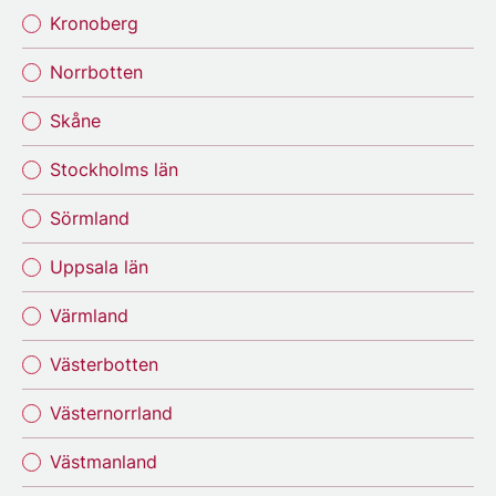
Kronoberg
Norrbotten
Skåne
Stockholms län
Sörmland
Uppsala län
Värmland
Västerbotten
Västernorrland
Västmanland