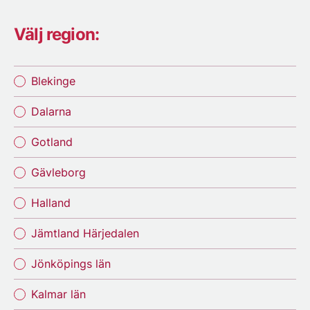
Välj region:
Blekinge
Dalarna
Gotland
Gävleborg
Halland
Jämtland Härjedalen
Jönköpings län
Kalmar län