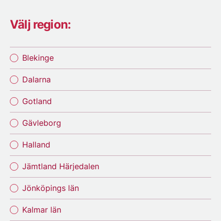
Välj region:
Blekinge
Dalarna
Gotland
Gävleborg
Halland
Jämtland Härjedalen
Jönköpings län
Kalmar län