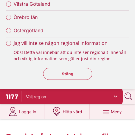
Västra Götaland
Örebro län
Östergötland
Jag vill inte se någon regional information
Obs! Detta val innebär att du inte ser regionalt innehåll
och viktig information som gäller just din region.
Stäng regionsväljaren
Stäng
Välj
region
Till startsidan för 1177
på 1177.se
på 1177.se
Meny
Logga in
Hitta vård