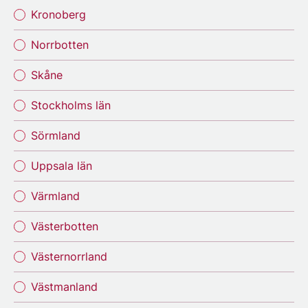
Kronoberg
Norrbotten
Skåne
Stockholms län
Sörmland
Uppsala län
Värmland
Västerbotten
Västernorrland
Västmanland