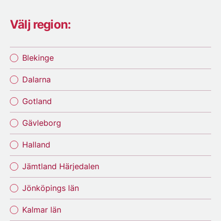
Välj region:
Blekinge
Dalarna
Gotland
Gävleborg
Halland
Jämtland Härjedalen
Jönköpings län
Kalmar län