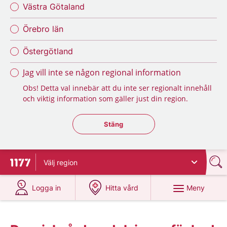
Västra Götaland
Örebro län
Östergötland
Jag vill inte se någon regional information
Obs! Detta val innebär att du inte ser regionalt innehåll
och viktig information som gäller just din region.
Stäng regionsväljaren
Stäng
Välj
region
Till startsidan för 1177
på 1177.se
på 1177.se
Meny
Logga in
Hitta vård