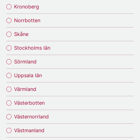
Kronoberg
Norrbotten
Skåne
Stockholms län
Sörmland
Uppsala län
Värmland
Västerbotten
Västernorrland
Västmanland