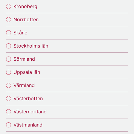
Kronoberg
Norrbotten
Skåne
Stockholms län
Sörmland
Uppsala län
Värmland
Västerbotten
Västernorrland
Västmanland