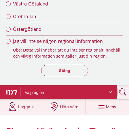
Västra Götaland
Örebro län
Östergötland
Jag vill inte se någon regional information
Obs! Detta val innebär att du inte ser regionalt innehåll
och viktig information som gäller just din region.
Stäng regionsväljaren
Stäng
Välj
region
Till startsidan för 1177
på 1177.se
på 1177.se
Meny
Logga in
Hitta vård