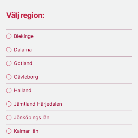
Välj region:
Blekinge
Dalarna
Gotland
Gävleborg
Halland
Jämtland Härjedalen
Jönköpings län
Kalmar län