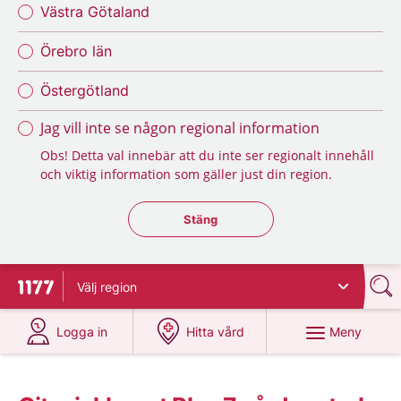
Västra Götaland
Örebro län
Östergötland
Jag vill inte se någon regional information
Obs! Detta val innebär att du inte ser regionalt innehåll
och viktig information som gäller just din region.
Stäng regionsväljaren
Stäng
Välj
region
Till startsidan för 1177
på 1177.se
på 1177.se
Meny
Logga in
Hitta vård