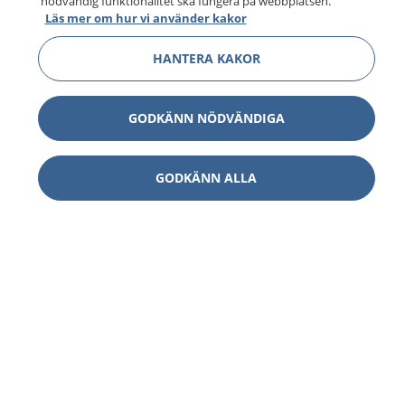
nödvändig funktionalitet ska fungera på webbplatsen.
Läs mer om hur vi använder kakor
HANTERA KAKOR
GODKÄNN NÖDVÄNDIGA
GODKÄNN ALLA
1177
–
tryggt om din hälsa och vård
På 1177.se får du råd om hälsa och information om
sjukdomar och vilka mottagningar du kan kontakta.
Logga in för att läsa din journal och göra dina
vårdärenden. Ring telefonnummer 1177 för
sjukvårdsrådgivning dygnet runt.