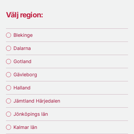
Välj region:
Blekinge
Dalarna
Gotland
Gävleborg
Halland
Jämtland Härjedalen
Jönköpings län
Kalmar län