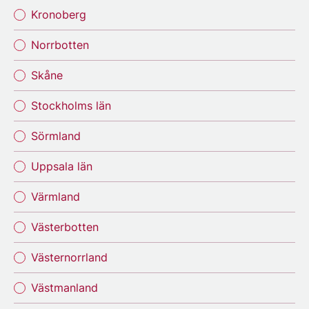
Kronoberg
Norrbotten
Skåne
Stockholms län
Sörmland
Uppsala län
Värmland
Västerbotten
Västernorrland
Västmanland