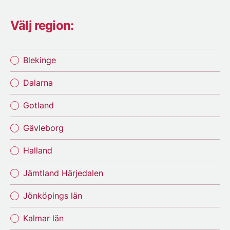
Välj region:
Blekinge
Dalarna
Gotland
Gävleborg
Halland
Jämtland Härjedalen
Jönköpings län
Kalmar län