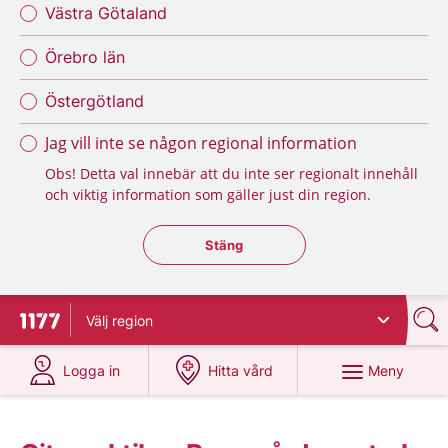
Västra Götaland
Örebro län
Östergötland
Jag vill inte se någon regional information
Obs! Detta val innebär att du inte ser regionalt innehåll
och viktig information som gäller just din region.
Stäng regionsväljaren
Stäng
Välj
region
Till startsidan för 1177
på 1177.se
på 1177.se
Meny
Logga in
Hitta vård