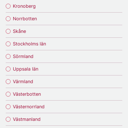
Kronoberg
Norrbotten
Skåne
Stockholms län
Sörmland
Uppsala län
Värmland
Västerbotten
Västernorrland
Västmanland