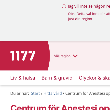
Jag vill inte se någon 
Obs! Detta val innebär att
just din region.
Till startsidan för 1177
Välj
region
Liv & hälsa
Barn & gravid
Olyckor & sk
Du är här:
Start
Hitta vård
Centrum för Anestesi o
Centrum för Anestesi op