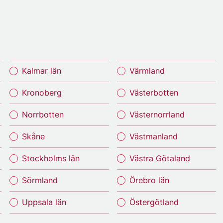
Kalmar län
Värmland
Kronoberg
Västerbotten
Norrbotten
Västernorrland
Skåne
Västmanland
Stockholms län
Västra Götaland
Sörmland
Örebro län
Uppsala län
Östergötland