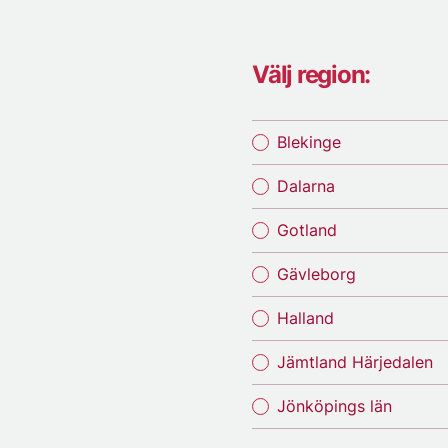
Välj region:
Blekinge
Dalarna
Gotland
Gävleborg
Halland
Jämtland Härjedalen
Jönköpings län