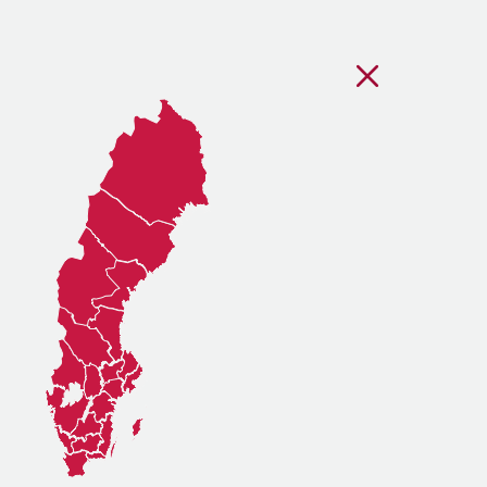
Stäng regionsvälj