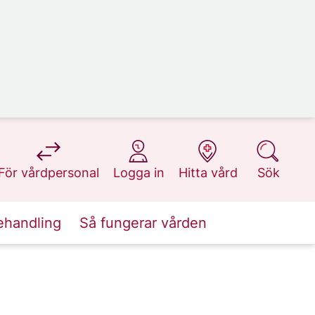
på 1177.se
på 1177.se
på 1177.se
på 1177.se
För vårdpersonal
Logga in
Hitta vård
Sök
ehandling
Så fungerar vården