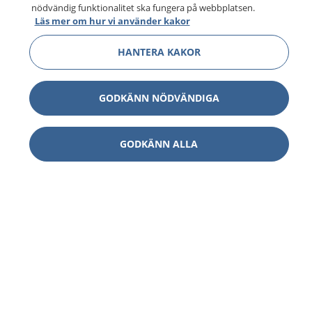
nödvändig funktionalitet ska fungera på webbplatsen.
Läs mer om hur vi använder kakor
HANTERA KAKOR
GODKÄNN NÖDVÄNDIGA
GODKÄNN ALLA
1177
–
tryggt om din hälsa och vård
På 1177.se får du råd om hälsa och information om
sjukdomar och vilka mottagningar du kan kontakta.
Logga in för att läsa din journal och göra dina
vårdärenden. Ring telefonnummer 1177 för
sjukvårdsrådgivning dygnet runt.