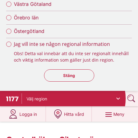
Västra Götaland
Örebro län
Östergötland
Jag vill inte se någon regional information
Obs! Detta val innebär att du inte ser regionalt innehåll
och viktig information som gäller just din region.
Stäng regionsväljaren
Stäng
Välj
region
Till startsidan för 1177
på 1177.se
på 1177.se
Meny
Logga in
Hitta vård