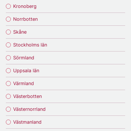
Kronoberg
Norrbotten
Skåne
Stockholms län
Sörmland
Uppsala län
Värmland
Västerbotten
Västernorrland
Västmanland