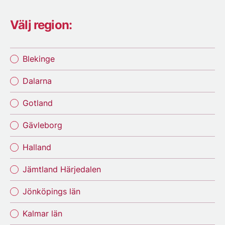
Välj region:
Blekinge
Dalarna
Gotland
Gävleborg
Halland
Jämtland Härjedalen
Jönköpings län
Kalmar län