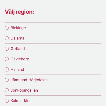
Välj region:
Blekinge
Dalarna
Gotland
Gävleborg
Halland
Jämtland Härjedalen
Jönköpings län
Kalmar län