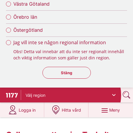
Västra Götaland
Örebro län
Östergötland
Jag vill inte se någon regional information
Obs! Detta val innebär att du inte ser regionalt innehåll
och viktig information som gäller just din region.
Stäng regionsväljaren
Stäng
Välj
region
Till startsidan för 1177
på 1177.se
på 1177.se
Meny
Logga in
Hitta vård