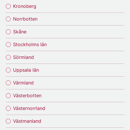
Kronoberg
Norrbotten
Skåne
Stockholms län
Sörmland
Uppsala län
Värmland
Västerbotten
Västernorrland
Västmanland