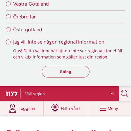
Västra Götaland
Örebro län
Östergötland
Jag vill inte se någon regional information
Obs! Detta val innebär att du inte ser regionalt innehåll
och viktig information som gäller just din region.
Stäng regionsväljaren
Stäng
Välj
region
Till startsidan för 1177
på 1177.se
på 1177.se
Meny
Logga in
Hitta vård