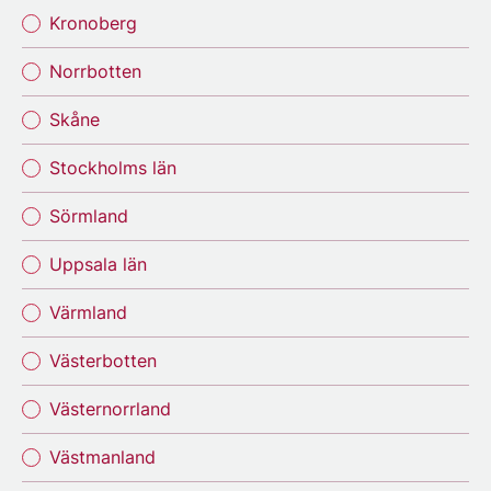
Kronoberg
Norrbotten
Skåne
Stockholms län
Sörmland
Uppsala län
Värmland
Västerbotten
Västernorrland
Västmanland