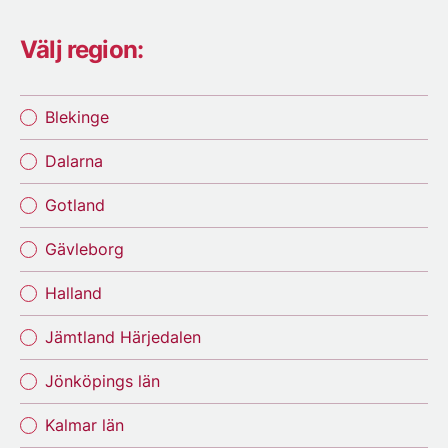
Välj region:
Blekinge
Dalarna
Gotland
Gävleborg
Halland
Jämtland Härjedalen
Jönköpings län
Kalmar län