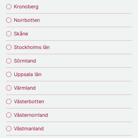
Kronoberg
Norrbotten
Skåne
Stockholms län
Sörmland
Uppsala län
Värmland
Västerbotten
Västernorrland
Västmanland