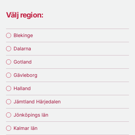
Välj region:
Blekinge
Dalarna
Gotland
Gävleborg
Halland
Jämtland Härjedalen
Jönköpings län
Kalmar län