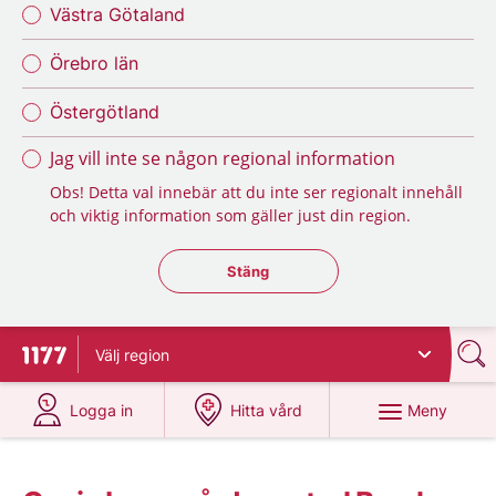
Västra Götaland
Örebro län
Östergötland
Jag vill inte se någon regional information
Obs! Detta val innebär att du inte ser regionalt innehåll
och viktig information som gäller just din region.
Stäng regionsväljaren
Stäng
Välj
region
Till startsidan för 1177
på 1177.se
på 1177.se
Meny
Logga in
Hitta vård