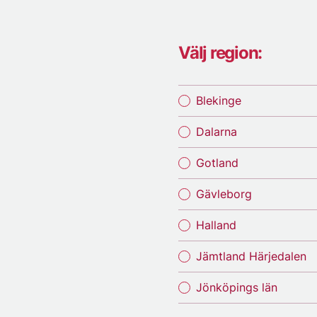
Välj region:
Blekinge
Dalarna
Gotland
Gävleborg
Halland
Jämtland Härjedalen
Jönköpings län