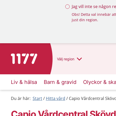
Jag vill inte se någon 
Obs! Detta val innebär att
just din region.
Till startsidan för 1177
Välj
region
Liv & hälsa
Barn & gravid
Olyckor & sk
Du är här:
Start
Hitta vård
Capio Vårdcentral Sköv
Capio Vårdcentral Sköv