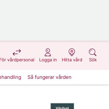
på 1177.se
på 1177.se
på 1177.se
på 1177.se
För vårdpersonal
Logga in
Hitta vård
Sök
ehandling
Så fungerar vården