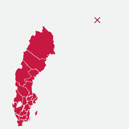
Stäng regionsvälj