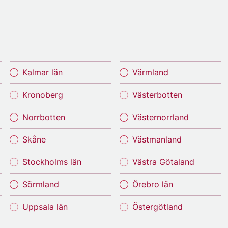
Kalmar län
Värmland
Kronoberg
Västerbotten
Norrbotten
Västernorrland
Skåne
Västmanland
Stockholms län
Västra Götaland
Sörmland
Örebro län
Uppsala län
Östergötland