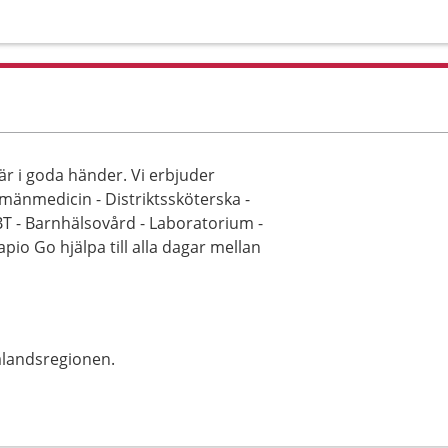
är i goda händer. Vi erbjuder
lmänmedicin - Distriktssköterska -
BT - Barnhälsovård - Laboratorium -
io Go hjälpa till alla dagar mellan
alandsregionen.