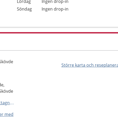
Lördag
Ingen drop-in
Söndag
Ingen drop-in
 Skövde
Större karta och reseplaner
de,
 Skövde
https://www.capio.se/hitta-mottagning/primarvard/vardcentraler/lunden/
ner med