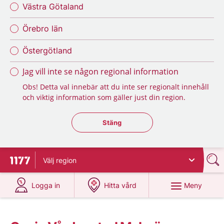
Västra Götaland
Örebro län
Östergötland
Jag vill inte se någon regional information
Obs! Detta val innebär att du inte ser regionalt innehåll
och viktig information som gäller just din region.
Stäng regionsväljaren
Stäng
Välj
region
Till startsidan för 1177
på 1177.se
på 1177.se
Meny
Logga in
Hitta vård