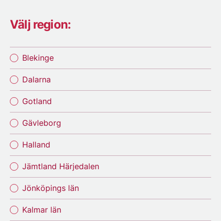
Välj region:
Blekinge
Dalarna
Gotland
Gävleborg
Halland
Jämtland Härjedalen
Jönköpings län
Kalmar län