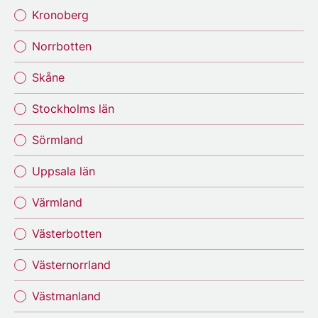
Kronoberg
Norrbotten
Skåne
Stockholms län
Sörmland
Uppsala län
Värmland
Västerbotten
Västernorrland
Västmanland