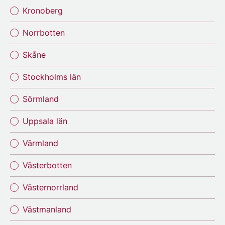
Kronoberg
Norrbotten
Skåne
Stockholms län
Sörmland
Uppsala län
Värmland
Västerbotten
Västernorrland
Västmanland