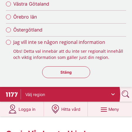
Västra Götaland
Örebro län
Östergötland
Jag vill inte se någon regional information
Obs! Detta val innebär att du inte ser regionalt innehåll
och viktig information som gäller just din region.
Stäng regionsväljaren
Stäng
Välj
region
Till startsidan för 1177
på 1177.se
på 1177.se
Meny
Logga in
Hitta vård