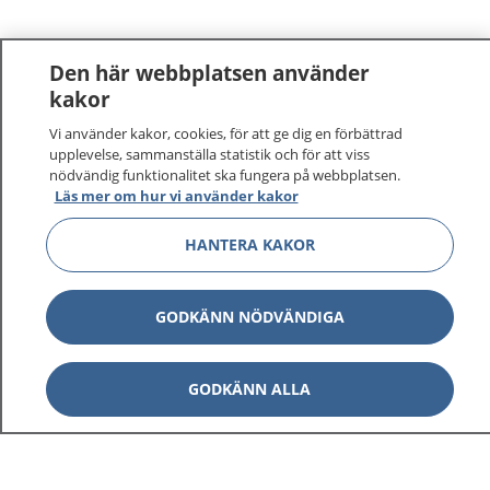
Den här webbplatsen använder
kakor
Vi använder kakor, cookies, för att ge dig en förbättrad
upplevelse, sammanställa statistik och för att viss
nödvändig funktionalitet ska fungera på webbplatsen.
Läs mer om hur vi använder kakor
HANTERA KAKOR
GODKÄNN NÖDVÄNDIGA
1177
–
tryggt om din hälsa och vård
GODKÄNN ALLA
På 1177.se får du råd om hälsa och information om
sjukdomar och vilka mottagningar du kan kontakta.
Logga in för att läsa din journal och göra dina