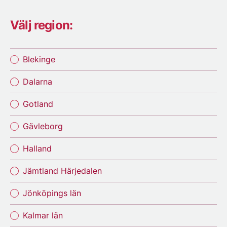
Välj region:
Blekinge
Dalarna
Gotland
Gävleborg
Halland
Jämtland Härjedalen
Jönköpings län
Kalmar län