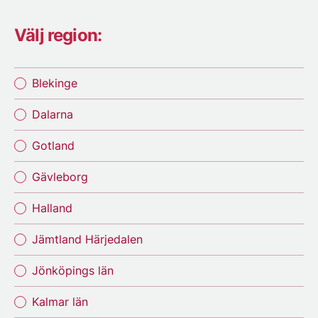
Välj region:
Blekinge
Dalarna
Gotland
Gävleborg
Halland
Jämtland Härjedalen
Jönköpings län
Kalmar län