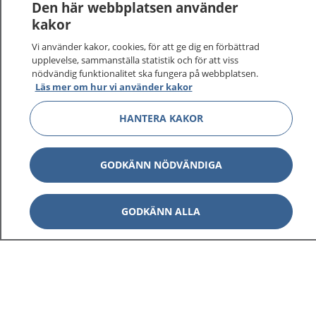
Den här webbplatsen använder
kakor
Vi använder kakor, cookies, för att ge dig en förbättrad
upplevelse, sammanställa statistik och för att viss
nödvändig funktionalitet ska fungera på webbplatsen.
Läs mer om hur vi använder kakor
HANTERA KAKOR
GODKÄNN NÖDVÄNDIGA
1177
–
tryggt om din hälsa och vård
GODKÄNN ALLA
På 1177.se får du råd om hälsa och information om
sjukdomar och vilka mottagningar du kan kontakta.
Logga in för att läsa din journal och göra dina
vårdärenden. Ring telefonnummer 1177 för
sjukvårdsrådgivning dygnet runt.