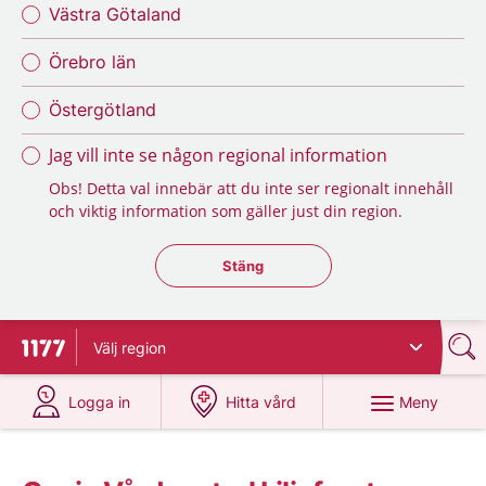
Västra Götaland
Örebro län
Östergötland
Jag vill inte se någon regional information
Obs! Detta val innebär att du inte ser regionalt innehåll
och viktig information som gäller just din region.
Stäng regionsväljaren
Stäng
Välj
region
Till startsidan för 1177
på 1177.se
på 1177.se
Meny
Logga in
Hitta vård