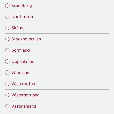
Kronoberg
Norrbotten
Skåne
Stockholms län
Sörmland
Uppsala län
Värmland
Västerbotten
Västernorrland
Västmanland