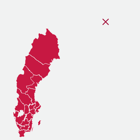
Stäng regionsvälj