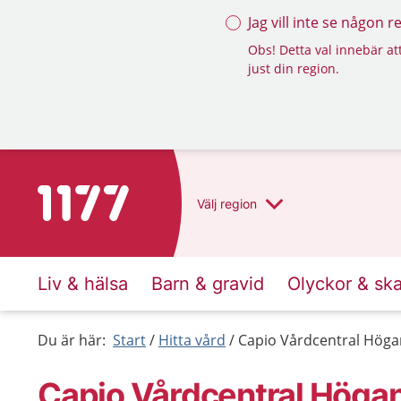
Jag vill inte se någon 
Obs! Detta val innebär att
just din region.
Till startsidan för 1177
Välj
region
Liv & hälsa
Barn & gravid
Olyckor & sk
Du är här:
Start
Hitta vård
Capio Vårdcentral Hög
Capio Vårdcentral Höga