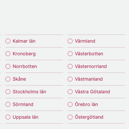
Kalmar län
Värmland
Kronoberg
Västerbotten
Norrbotten
Västernorrland
Skåne
Västmanland
Stockholms län
Västra Götaland
Sörmland
Örebro län
Uppsala län
Östergötland