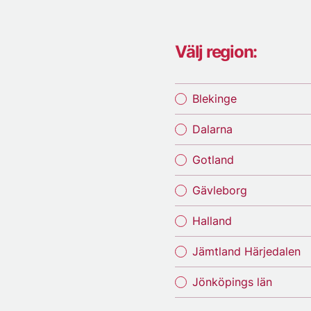
Välj region:
Blekinge
Dalarna
Gotland
Gävleborg
Halland
Jämtland Härjedalen
Jönköpings län