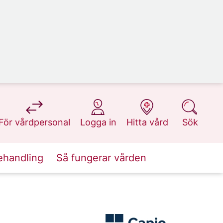
på 1177.se
på 1177.se
på 1177.se
på 1177.se
För vårdpersonal
Logga in
Hitta vård
Sök
ehandling
Så fungerar vården