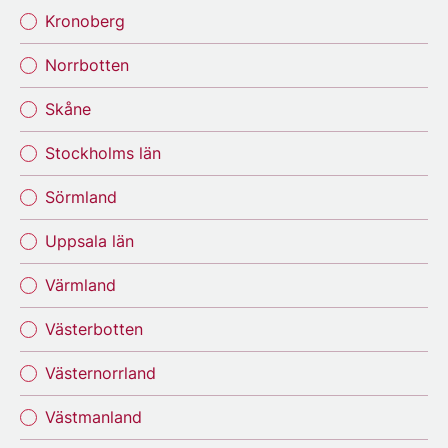
Kronoberg
Norrbotten
Skåne
Stockholms län
Sörmland
Uppsala län
Värmland
Västerbotten
Västernorrland
Västmanland