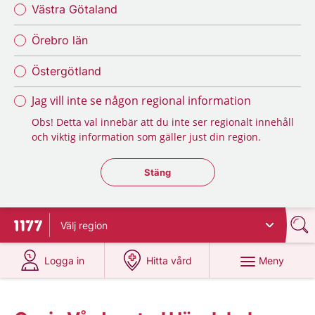
Västra Götaland
Örebro län
Östergötland
Jag vill inte se någon regional information
Obs! Detta val innebär att du inte ser regionalt innehåll
och viktig information som gäller just din region.
Stäng regionsväljaren
Stäng
Välj
region
Till startsidan för 1177
på 1177.se
på 1177.se
Meny
Logga in
Hitta vård