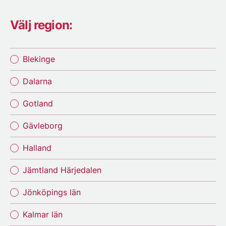
Välj region:
Blekinge
Dalarna
Gotland
Gävleborg
Halland
Jämtland Härjedalen
Jönköpings län
Kalmar län