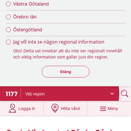
Västra Götaland
Örebro län
Östergötland
Jag vill inte se någon regional information
Obs! Detta val innebär att du inte ser regionalt innehåll
och viktig information som gäller just din region.
Stäng regionsväljaren
Stäng
Välj
region
Till startsidan för 1177
på 1177.se
på 1177.se
Meny
Logga in
Hitta vård