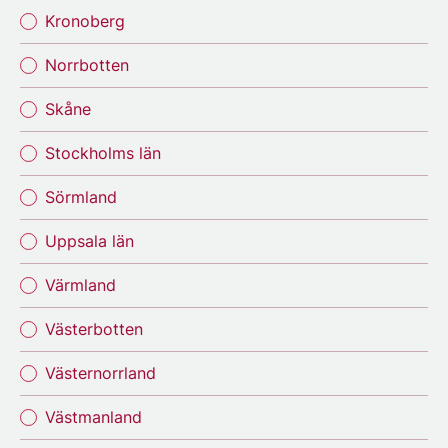
Kronoberg
Norrbotten
Skåne
Stockholms län
Sörmland
Uppsala län
Värmland
Västerbotten
Västernorrland
Västmanland