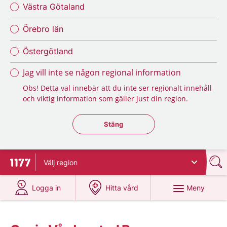
Västra Götaland
Örebro län
Östergötland
Jag vill inte se någon regional information
Obs! Detta val innebär att du inte ser regionalt innehåll
och viktig information som gäller just din region.
Stäng regionsväljaren
Stäng
Välj
region
Till startsidan för 1177
på 1177.se
på 1177.se
Meny
Logga in
Hitta vård