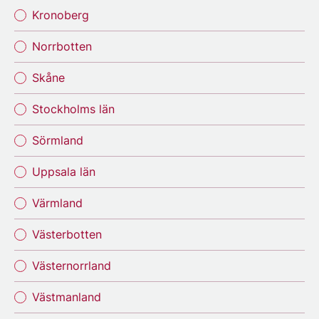
Kronoberg
Norrbotten
Skåne
Stockholms län
Sörmland
Uppsala län
Värmland
Västerbotten
Västernorrland
Västmanland