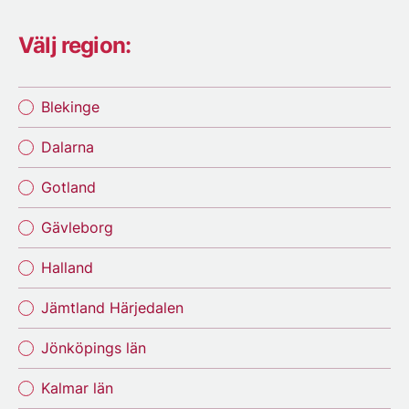
Välj region:
Blekinge
Dalarna
Gotland
Gävleborg
Halland
Jämtland Härjedalen
Jönköpings län
Kalmar län