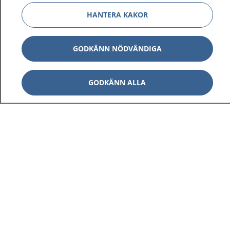
HANTERA KAKOR
GODKÄNN NÖDVÄNDIGA
GODKÄNN ALLA
1177
–
tryggt om din hälsa och vård
På 1177.se får du råd om hälsa och information om
sjukdomar och vilka mottagningar du kan kontakta.
Logga in för att läsa din journal och göra dina
vårdärenden. Ring telefonnummer 1177 för
sjukvårdsrådgivning dygnet runt.
1177 ger dig råd när du vill må bättre.