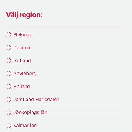
Välj region:
Blekinge
Dalarna
Gotland
Gävleborg
Halland
Jämtland Härjedalen
Jönköpings län
Kalmar län