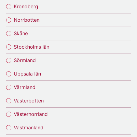
Kronoberg
Norrbotten
Skåne
Stockholms län
Sörmland
Uppsala län
Värmland
Västerbotten
Västernorrland
Västmanland