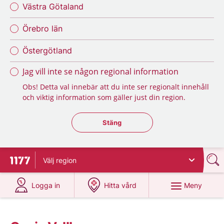
Västra Götaland
Örebro län
Östergötland
Jag vill inte se någon regional information
Obs! Detta val innebär att du inte ser regionalt innehåll
och viktig information som gäller just din region.
Stäng regionsväljaren
Stäng
Välj
region
Till startsidan för 1177
på 1177.se
på 1177.se
Meny
Logga in
Hitta vård