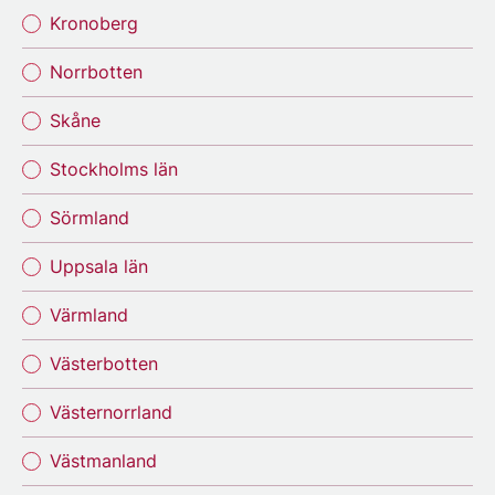
Kronoberg
Norrbotten
Skåne
Stockholms län
Sörmland
Uppsala län
Värmland
Västerbotten
Västernorrland
Västmanland