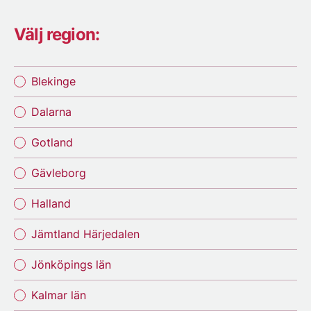
Välj region:
Blekinge
Dalarna
Gotland
Gävleborg
Halland
Jämtland Härjedalen
Jönköpings län
Kalmar län