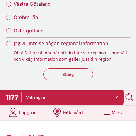
Västra Götaland
Örebro län
Östergötland
Jag vill inte se någon regional information
Obs! Detta val innebär att du inte ser regionalt innehåll
och viktig information som gäller just din region.
Stäng regionsväljaren
Stäng
Välj
region
Till startsidan för 1177
på 1177.se
på 1177.se
Meny
Logga in
Hitta vård