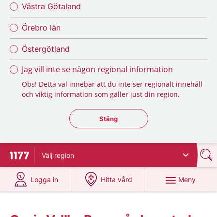
Västra Götaland
Örebro län
Östergötland
Jag vill inte se någon regional information
Obs! Detta val innebär att du inte ser regionalt innehåll
och viktig information som gäller just din region.
Stäng regionsväljaren
Stäng
Välj
region
Till startsidan för 1177
på 1177.se
på 1177.se
Meny
Logga in
Hitta vård