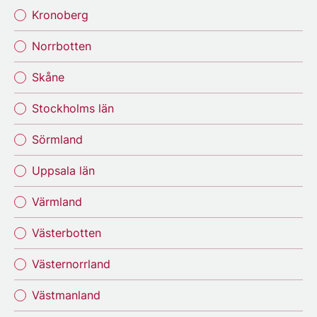
Kronoberg
Norrbotten
Skåne
Stockholms län
Sörmland
Uppsala län
Värmland
Västerbotten
Västernorrland
Västmanland