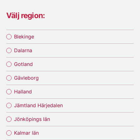
Välj region:
Blekinge
Dalarna
Gotland
Gävleborg
Halland
Jämtland Härjedalen
Jönköpings län
Kalmar län