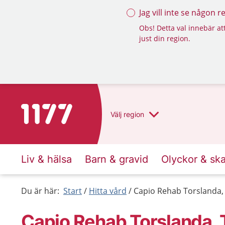
Jag vill inte se någon 
Obs! Detta val innebär att
just din region.
Till startsidan för 1177
Välj
region
Liv & hälsa
Barn & gravid
Olyckor & sk
Du är här:
Start
Hitta vård
Capio Rehab Torslanda,
Capio Rehab Torslanda, 