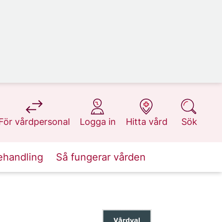
på 1177.se
på 1177.se
på 1177.se
på 1177.se
För vårdpersonal
Logga in
Hitta vård
Sök
ehandling
Så fungerar vården