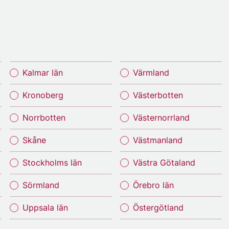
Kalmar län
Värmland
Kronoberg
Västerbotten
Norrbotten
Västernorrland
Skåne
Västmanland
Stockholms län
Västra Götaland
Sörmland
Örebro län
Uppsala län
Östergötland