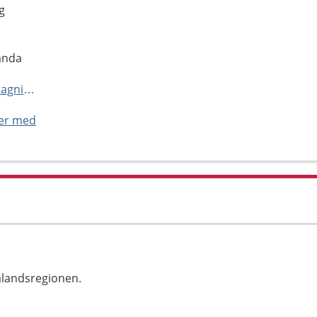
g
landa
http://www.capio.se/hitta-mottagning/primarvard/rehabmottagningar/amhult
ner med
alandsregionen.