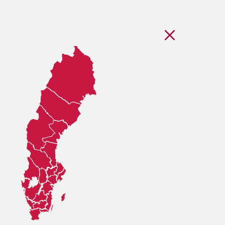
Stäng regionsvälj