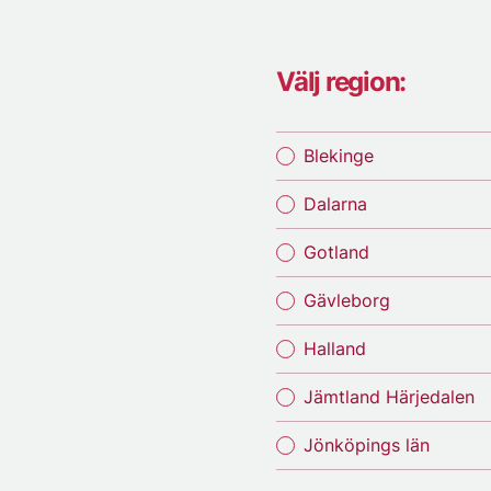
Välj region:
Blekinge
Dalarna
Gotland
Gävleborg
Halland
Jämtland Härjedalen
Jönköpings län