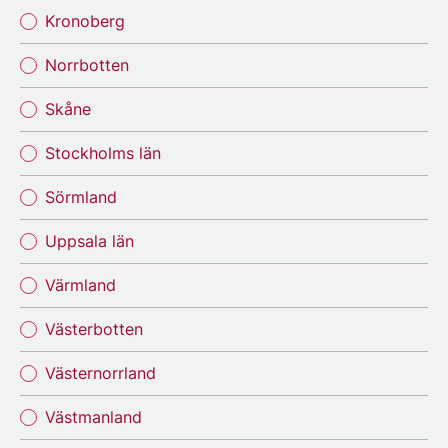
Kronoberg
Norrbotten
Skåne
Stockholms län
Sörmland
Uppsala län
Värmland
Västerbotten
Västernorrland
Västmanland