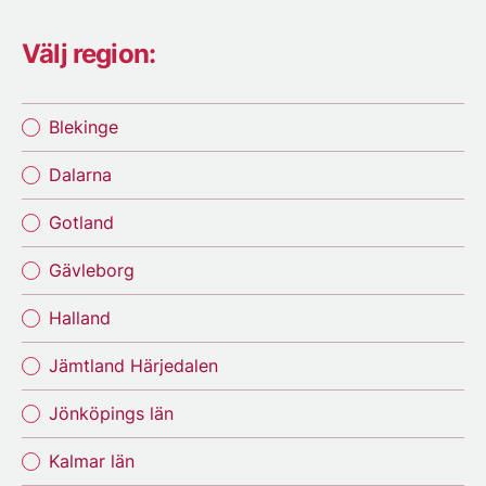
Välj region:
Blekinge
Dalarna
Gotland
Gävleborg
Halland
Jämtland Härjedalen
Jönköpings län
Kalmar län