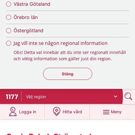
Västra Götaland
Örebro län
Östergötland
Jag vill inte se någon regional information
Obs! Detta val innebär att du inte ser regionalt innehåll
och viktig information som gäller just din region.
Stäng regionsväljaren
Stäng
Välj
region
Till startsidan för 1177
på 1177.se
på 1177.se
Meny
Logga in
Hitta vård