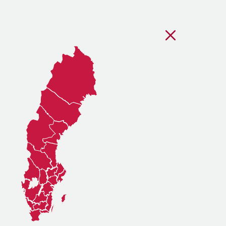
Stäng regionsvälj