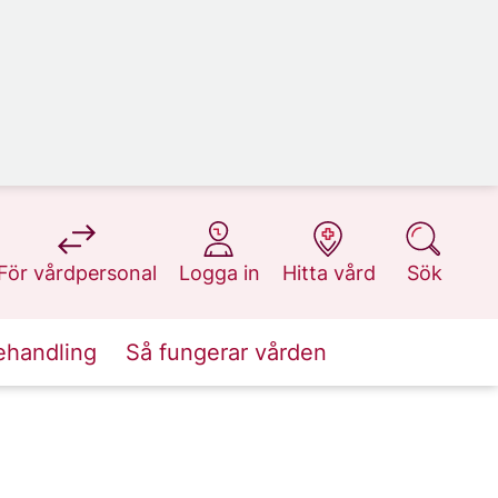
på 1177.se
på 1177.se
på 1177.se
på 1177.se
För vårdpersonal
Logga in
Hitta vård
Sök
ehandling
Så fungerar vården