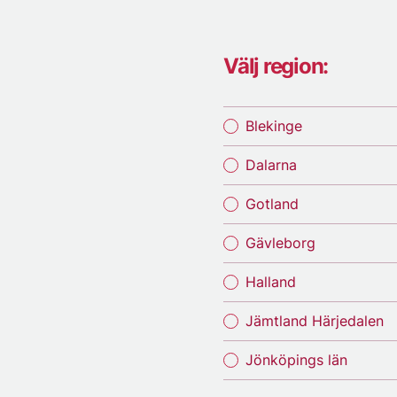
Välj region:
Blekinge
Dalarna
Gotland
Gävleborg
Halland
Jämtland Härjedalen
Jönköpings län