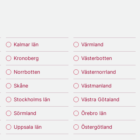
Kalmar län
Värmland
Kronoberg
Västerbotten
Norrbotten
Västernorrland
Skåne
Västmanland
Stockholms län
Västra Götaland
Sörmland
Örebro län
Uppsala län
Östergötland