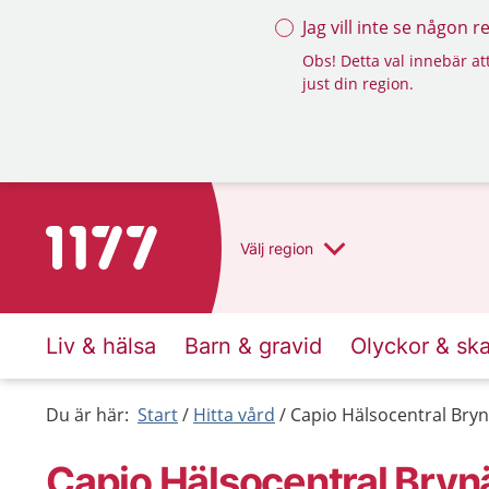
Jag vill inte se någon 
Obs! Detta val innebär att
just din region.
Till startsidan för 1177
Välj
region
Liv & hälsa
Barn & gravid
Olyckor & sk
Du är här:
Start
Hitta vård
Capio Hälsocentral Bry
Capio Hälsocentral Bryn